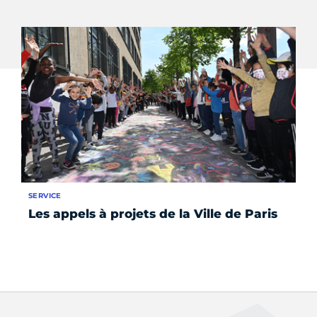
SERVICE
AP
Les appels à projets de la Ville de Paris
Pr
so
Ev
Du