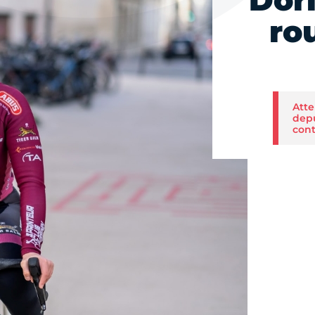
Dor
ro
Atte
depu
cont