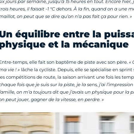
six jours par semaine, jusqu’à 15 heures en tout. Encore hier, 
trois heures, il faisait -1 °C dehors. À la fin, quand on a une
maillot, on peut que se dire qu’on n’a pas fait ça pour rien. »
Un équilibre entre la puiss
physique et la mécanique
Entre-temps, elle fait son baptême de piste avec son père.
« 
ma vie ! »
lâche la cycliste. Depuis, elle se spécialise en sprint
les compétitions de route, la saison arrivant une fois les te
chaque fois que je suis sur la piste, je la sens, j’ai l’impress
famille, on m’a toujours dit que j’avais un physique pour la pi
on peut jouer, gagner de la vitesse, en perdre. »