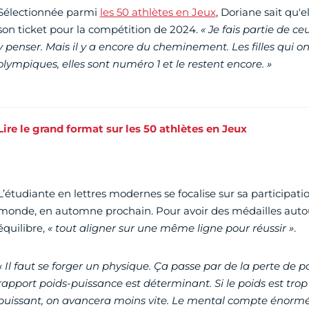
Sélectionnée parmi
les 50 athlètes en Jeux
, Doriane sait qu'e
son ticket pour la compétition de 2024.
« Je fais partie de ceu
y penser. Mais il y a encore du cheminement. Les filles qui ont
olympiques, elles sont numéro 1 et le restent encore. »
Lire le grand format sur les 50 athlètes en Jeux
L’étudiante en lettres modernes se focalise sur sa participa
monde, en automne prochain. Pour avoir des médailles autour
équilibre,
« tout aligner sur une même ligne pour réussir »
.
« Il faut se forger un physique. Ça passe par de la perte de p
rapport poids-puissance est déterminant. Si le poids est trop
puissant, on avancera moins vite. Le mental compte énor