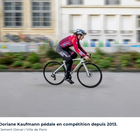
Doriane Kaufmann pédale en compétition depuis 2013.
rédit photo :
Clement Dorval / Ville de Paris