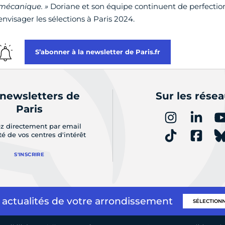
mécanique. »
Doriane et son équipe continuent de perfectio
envisager les sélections à Paris 2024.
S’abonner à la newsletter de Paris.fr
 newsletters de
Sur les rése
Paris
z directement par email
ité de vos centres d'intérêt
S'INSCRIRE
 actualités de votre arrondissement