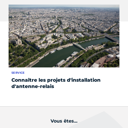
SERVICE
FO
Connaître les projets d'installation
Éc
d'antenne-relais
ju
éc
Vous êtes...