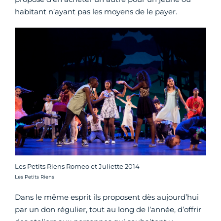
habitant n’ayant pas les moyens de le payer.
Les Petits Riens Romeo et Juliette 2014
Crédit photo :
Les Petits Riens
Dans le même esprit ils proposent dès aujourd’hui
par un don régulier, tout au long de l’année, d’offrir