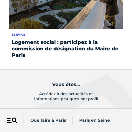
SERVICE
SE
Logement social : participez à la
At
commission de désignation du Maire de
Vi
Paris
Vous êtes...
Accédez à des actualités et
informations pratiques par profil
PROFESSIONNEL
ASSOCIATION
JEUNE
Que faire à Paris
Paris en Seine
Menu
Les newsletters de Paris