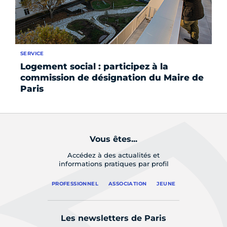
SERVICE
SE
Logement social : participez à la
At
commission de désignation du Maire de
Vi
Paris
Vous êtes...
Accédez à des actualités et
informations pratiques par profil
PROFESSIONNEL
ASSOCIATION
JEUNE
Les newsletters de Paris