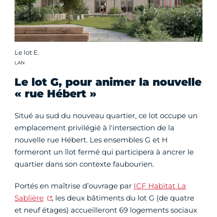
Le lot E.
Crédit photo :
LAN
Le lot G, pour animer la nouvelle
« rue Hébert »
Situé au sud du nouveau quartier, ce lot occupe un
emplacement privilégié à l'intersection de la
nouvelle rue Hébert. Les ensembles G et H
formeront un îlot fermé qui participera à ancrer le
quartier dans son contexte faubourien.
Portés en maîtrise d’ouvrage par
ICF Habitat La
Sablière
, les deux bâtiments du lot G (de quatre
et neuf étages) accueilleront 69 logements sociaux