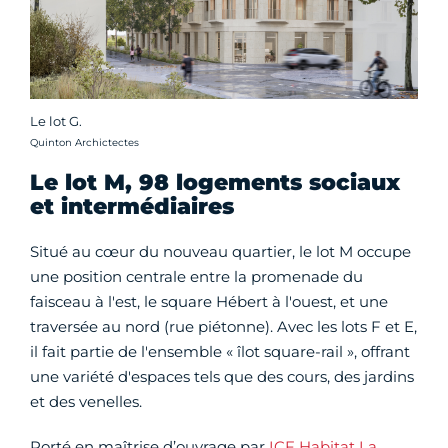
Le lot G.
Crédit photo :
Quinton Archictectes
Le lot M, 98 logements sociaux
et intermédiaires
Situé au cœur du nouveau quartier, le lot M occupe
une position centrale entre la promenade du
faisceau à l'est, le square Hébert à l'ouest, et une
traversée au nord (rue piétonne). Avec les lots F et E,
il fait partie de l'ensemble « îlot square-rail », offrant
une variété d'espaces tels que des cours, des jardins
et des venelles.
Porté en maîtrise d’ouvrage par
ICF Habitat La