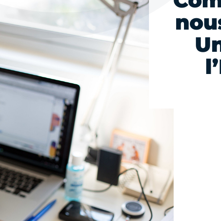
Com
nou
Un
l