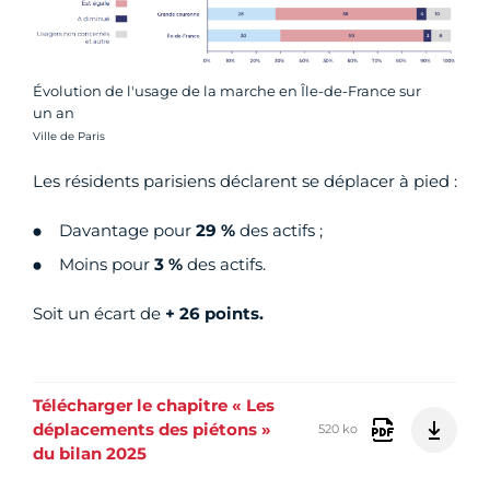
Évolution de l'usage de la marche en Île-de-France sur
un an
Crédit photo :
Ville de Paris
Les résidents parisiens déclarent se déplacer à pied :
Davantage pour
29 %
des actifs ;
Moins pour
3 %
des actifs.
Soit un écart de
+ 26 points.
Télécharger le chapitre « Les
déplacements des piétons »
520 ko
du bilan 2025