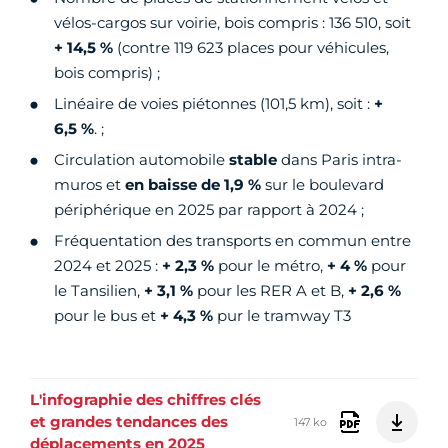
vélos-cargos sur voirie, bois compris : 136 510, soit
+ 14,5 %
(contre 119 623 places pour véhicules,
bois compris) ;
Linéaire de voies piétonnes (101,5 km), soit :
+
6,5 %
. ;
Circulation automobile
stable
dans Paris intra-
muros et
en baisse de 1,9 %
sur le boulevard
périphérique en 2025 par rapport à 2024 ;
Fréquentation des transports en commun entre
2024 et 2025 :
+ 2,3 %
pour le métro,
+ 4 %
pour
le Tansilien,
+ 3,1 %
pour les RER A et B,
+ 2,6 %
pour le bus et
+ 4,3 %
pur le tramway T3
L'infographie des chiffres clés
et grandes tendances des
147 ko
déplacements en 2025