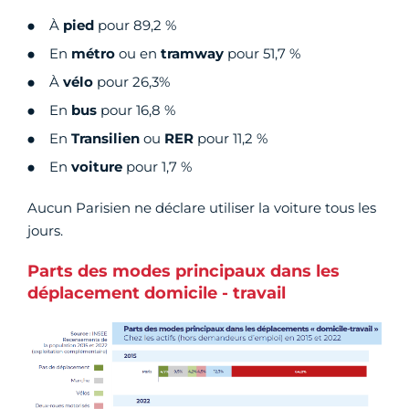
À
pied
pour
89,2 %
En
métro
ou en
tramway
pour 51,7 %
À
vélo
pour 26,3%
En
bus
pour 16,8 %
En
Transilien
ou
RER
pour 11,2 %
En
voiture
pour 1,7 %
Aucun Parisien ne déclare utiliser la voiture tous les
jours.
Parts des modes principaux dans les
déplacement domicile - travail