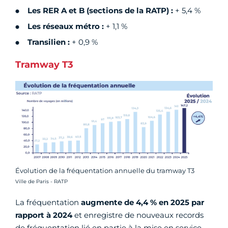
Les RER A et B (sections de la RATP) :
+ 5,4 %
Les réseaux métro :
+ 1,1 %
Transilien :
+ 0,9 %
Tramway T3
Évolution de la fréquentation annuelle du tramway T3
Crédit photo :
Ville de Paris - RATP
La fréquentation
augmente de 4,4 % en 2025 par
rapport à 2024
et enregistre de nouveaux records
de fréquentation lié en partie à la mise en service