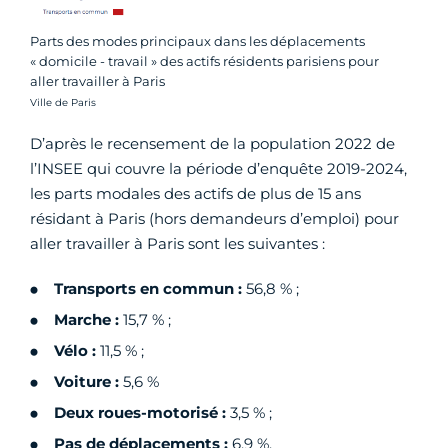
Parts des modes principaux dans les déplacements
« domicile - travail » des actifs résidents parisiens pour
aller travailler à Paris
Crédit photo :
Ville de Paris
D’après le recensement de la population 2022 de
l’INSEE qui couvre la période d’enquête 2019-2024,
les parts modales des actifs de plus de 15 ans
résidant à Paris (hors demandeurs d’emploi) pour
aller travailler à Paris sont les suivantes :
Transports en commun :
56,8 % ;
Marche :
15,7 % ;
Vélo :
11,5 % ;
Voiture :
5,6 %
Deux roues-motorisé :
3,5 % ;
Pas de déplacements :
6,9 %.