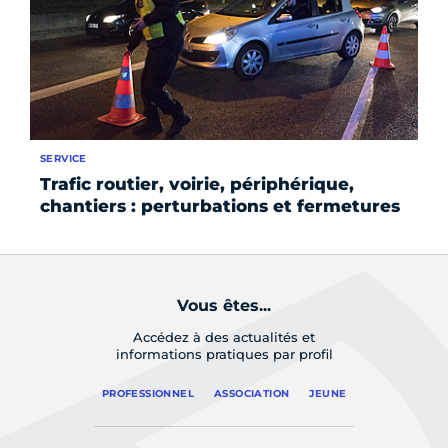
SERVICE
SE
Trafic routier, voirie, périphérique,
Pa
chantiers : perturbations et fermetures
Vous êtes...
Accédez à des actualités et
informations pratiques par profil
PROFESSIONNEL
ASSOCIATION
JEUNE