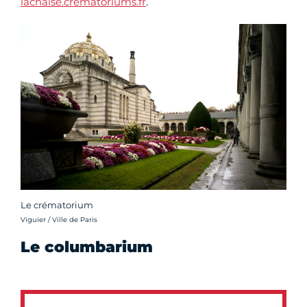
lachaise.crematoriums.fr
.
Le crématorium
Crédit photo :
Viguier / Ville de Paris
Le columbarium