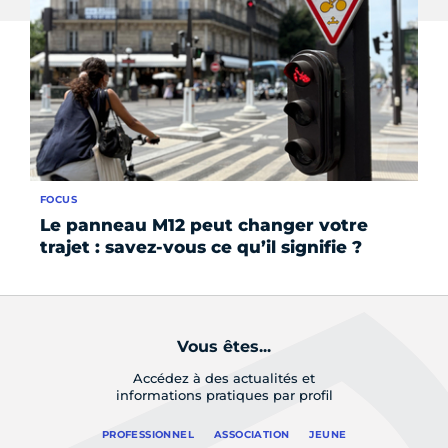
FOCUS
RE
Le panneau M12 peut changer votre
Pr
trajet : savez-vous ce qu’il signifie ?
an
Vous êtes...
Accédez à des actualités et
informations pratiques par profil
PROFESSIONNEL
ASSOCIATION
JEUNE