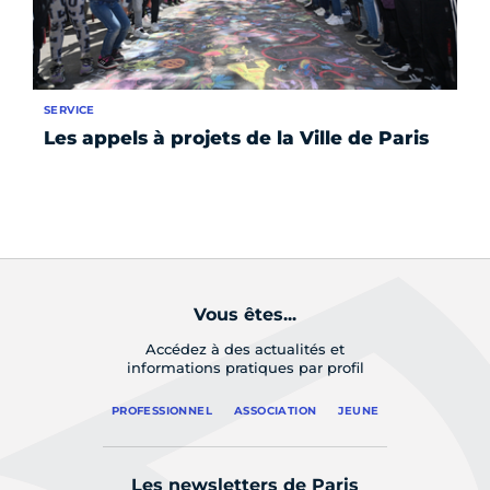
SERVICE
AP
Les appels à projets de la Ville de Paris
Pr
so
Ev
Du
Vous êtes...
Accédez à des actualités et
informations pratiques par profil
PROFESSIONNEL
ASSOCIATION
JEUNE
Les newsletters de Paris