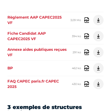
Règlement AAP CAPEC2025
3,09 Mo
VF
Fiche Candidat AAP
394 ko
CAPEC2025 VF
Annexe aides publiques reçues
291 ko
VF
BP
462 ko
FAQ CAPEC paris.fr CAPEC
430 ko
2025
3 exemples de structures