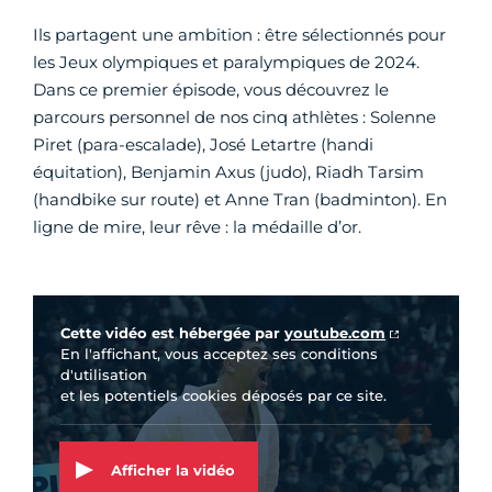
Ils partagent une ambition : être sélectionnés pour
les Jeux olympiques et paralympiques de 2024.
Dans ce premier épisode, vous découvrez le
parcours personnel de nos cinq athlètes : Solenne
Piret (para-escalade), José Letartre (handi
équitation), Benjamin Axus (judo), Riadh Tarsim
(handbike sur route) et Anne Tran (badminton). En
ligne de mire, leur rêve : la médaille d’or.
Vidéo Youtube
Cette vidéo est hébergée par
youtube.com
En l'affichant, vous acceptez ses conditions
d'utilisation
et les potentiels cookies déposés par ce site.
Afficher la vidéo