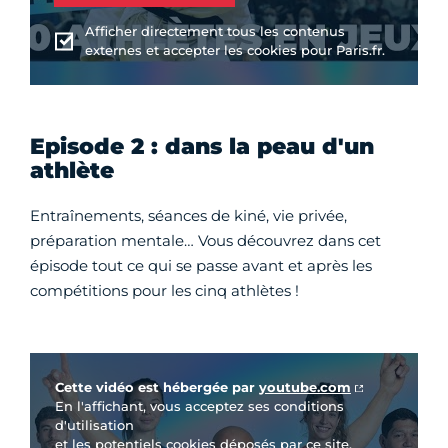
Afficher directement tous les contenus
externes et accepter les cookies pour Paris.fr.
Episode 2 : dans la peau d'un
athlète
Entraînements, séances de kiné, vie privée,
préparation mentale… Vous découvrez dans cet
épisode tout ce qui se passe avant et après les
compétitions pour les cinq athlètes !
Vidéo Youtube
Cette vidéo est hébergée par
youtube.com
En l'affichant, vous acceptez ses conditions
d'utilisation
et les potentiels cookies déposés par ce site.