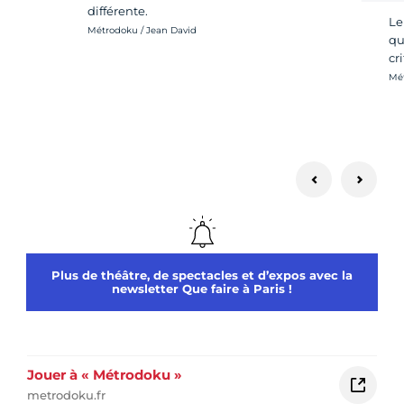
différente.
Le
Crédit photo :
Métrodoku / Jean David
qu
cri
Cré
Mét
Plus de théâtre, de spectacles et d’expos avec la
newsletter Que faire à Paris !
Jouer à « Métrodoku »
metrodoku.fr