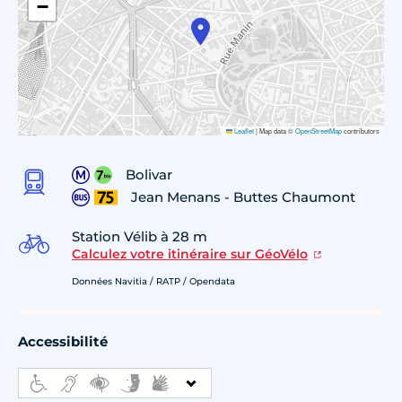
−
Leaflet
|
Map data ©
OpenStreetMap
contributors
Bolivar
Jean Menans - Buttes Chaumont
Station Vélib à 28 m
Calculez votre itinéraire sur GéoVélo
Données Navitia / RATP / Opendata
Accessibilité