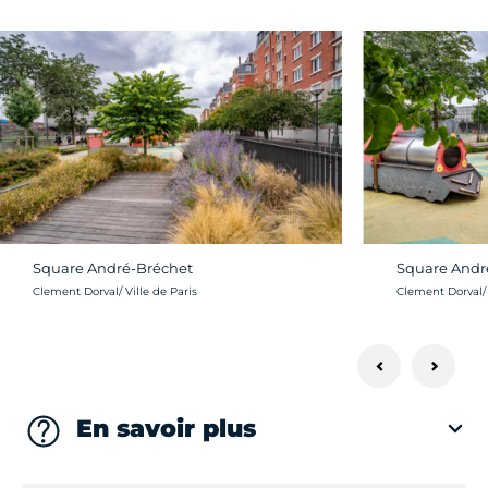
Square André-Bréchet
Square Andr
Crédit photo :
Crédit photo :
Clement Dorval/ Ville de Paris
Clement Dorval/ 
En savoir plus