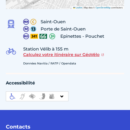
Leaflet
|
Map data ©
OpenStreetMap
contributors
Saint-Ouen
Porte de Saint-Ouen
Epinettes - Pouchet
Station Vélib à 155 m
Calculez votre itinéraire sur GéoVélo
Données Navitia / RATP / Opendata
Accessibilité
Contacts