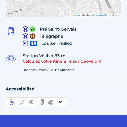
Leaflet
|
Map data ©
OpenStreetMap
contributors
Pré Saint-Gervais
Télégraphe
Louise Thuliez
Station Vélib à 83 m
Calculez votre itinéraire sur GéoVélo
Données Navitia / RATP / Opendata
Accessibilité