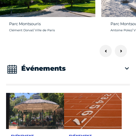
Parc Montsouris
Parc Montsou
Crédit photo :
Crédit photo :
Clément Dorval/ Ville de Paris
Antoine Polez/ Vi
Événements
EVÉNEMENT
EVÉNEMENT