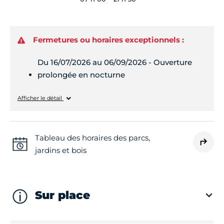
Fermetures ou horaires exceptionnels :
Du 16/07/2026 au 06/09/2026 - Ouverture
prolongée en nocturne
Lundi
07h00 - 23h59
Afficher le détail
Mardi
07h00 - 23h59
Tableau des horaires des parcs,
jardins et bois
Mercredi
07h00 - 23h59
Jeudi
07h00 - 23h59
Sur place
Vendredi
07h00 - 23h59