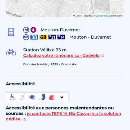
Leaflet
|
Map data ©
OpenStreetMap
contributors
Mouton-Duvernet
Mouton - Duvernet
Station Vélib à 95 m
Calculez votre itinéraire sur GéoVélo
Données Navitia / RATP / Opendata
Accessibilité
Accessibilité aux personnes malentendantes ou
sourdes :
je contacte l'EPS 14 (Ex-Casvp) via la solution
.
dédiée