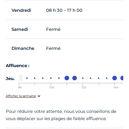
Vendredi
08 h 30 – 17 h 00
Samedi
Fermé
Dimanche
Fermé
Affluence :
Jeu.
8h
9h
10h
11h
12h
13h
14h
00-8h30
00-9h30
00-10h30
00-11h30
00-12h30
00-13h30
00-14h30
0
Afficher la semaine
Pour réduire votre attente, nous vous conseillons de
vous déplacer sur les plages de faible affluence.