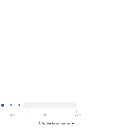
16h
17h
18h
19h
20h
h30
00-16h30
00-17h30
00-18h30
00-19h30
00-20h30
Afficher la semaine