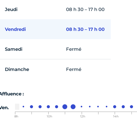
Jeudi
08 h 30 – 17 h 00
Vendredi
08 h 30 – 17 h 00
Samedi
Fermé
Dimanche
Fermé
Affluence :
Ven.
8h
9h
10h
11h
12h
13h
14h
15h
00-8h30
00-9h30
00-10h30
00-11h30
00-12h30
00-13h30
00-14h30
00-15