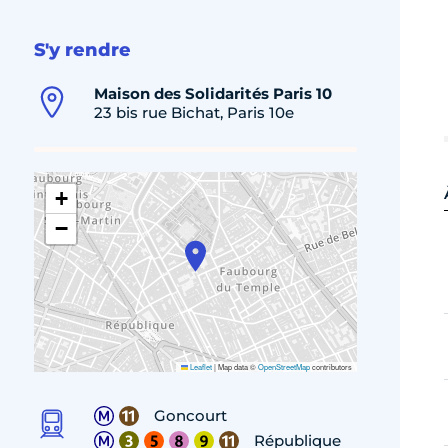
S'y rendre
Maison des Solidarités Paris 10
23 bis rue Bichat, Paris 10e
+
−
Leaflet
|
Map data ©
OpenStreetMap
contributors
Goncourt
République