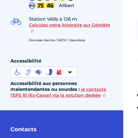
Alibert
Station Vélib à 126 m
Calculez votre itinéraire sur GéoVélo
Données Navitia / RATP / Opendata
Accessibilité
Accessibilité aux personnes
malentendantes ou sourdes :
je contacte
l'EPS 10 (Ex-Casvp) via la solution dédiée
Contacts