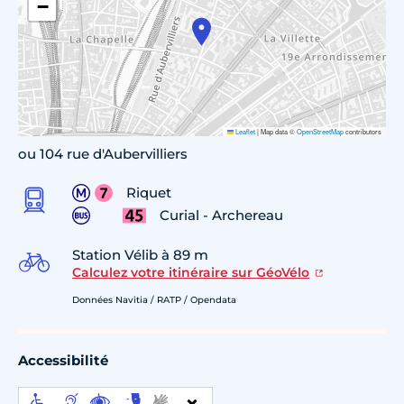
−
Leaflet
|
Map data ©
OpenStreetMap
contributors
ou 104 rue d'Aubervilliers
Riquet
Curial - Archereau
Station Vélib à 89 m
Calculez votre itinéraire sur GéoVélo
Données Navitia / RATP / Opendata
Accessibilité