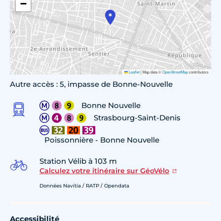
−
Leaflet
|
Map data ©
OpenStreetMap
contributors
Autre accès : 5, impasse de Bonne-Nouvelle
Bonne Nouvelle
Strasbourg-Saint-Denis
Poissonnière - Bonne Nouvelle
Station Vélib à 103 m
Calculez votre itinéraire sur GéoVélo
Données Navitia / RATP / Opendata
Accessibilité