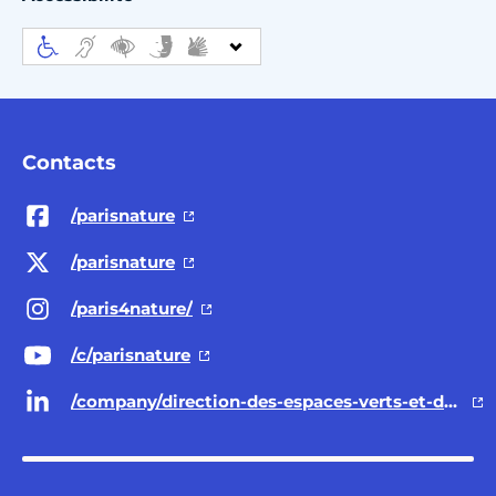
Contacts
/parisnature
/parisnature
/paris4nature/
/c/parisnature
/company/direction-des-espaces-verts-et-de-l-environnement-ville-de-paris/