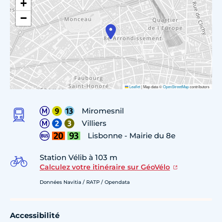
+
−
Leaflet
|
Map data ©
OpenStreetMap
contributors
Miromesnil
Villiers
Lisbonne - Mairie du 8e
Station Vélib à 103 m
Calculez votre itinéraire sur GéoVélo
Données Navitia / RATP / Opendata
Accessibilité