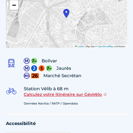
−
Leaflet
|
Map data ©
OpenStreetMap
contributors
Bolivar
Jaurès
Marché Secrétan
Station Vélib à 68 m
Calculez votre itinéraire sur GéoVélo
Données Navitia / RATP / Opendata
Accessibilité