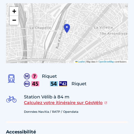
+
−
Leaflet
|
Map data ©
OpenStreetMap
contributors
Riquet
Riquet
Station Vélib à 84 m
Calculez votre itinéraire sur GéoVélo
Données Navitia / RATP / Opendata
Accessibilité