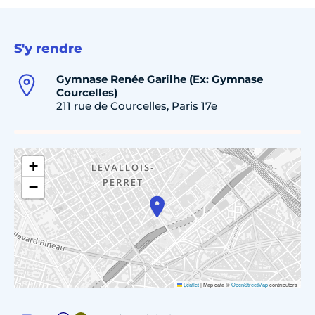
S'y rendre
Gymnase Renée Garilhe (Ex: Gymnase
Courcelles)
211 rue de Courcelles, Paris 17e
+
−
Leaflet
|
Map data ©
OpenStreetMap
contributors