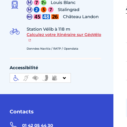
Louis Blanc
Stalingrad
Château Landon
Station Vélib à 118 m
Calculez votre itinéraire sur GéoVélo
Données Navitia / RATP / Opendata
Accessibilité
Contacts
01 42 05 44 30