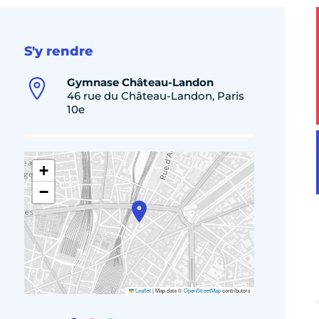
S'y rendre
Gymnase Château-Landon
46 rue du Château-Landon, Paris
10e
+
−
Leaflet
|
Map data ©
OpenStreetMap
contributors