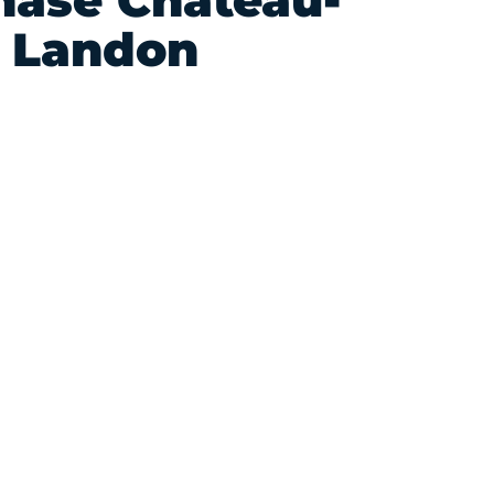
ase Château-
Landon