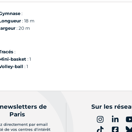
Gymnase
:
Longueur
: 18 m
largeur
: 20 m
Tracés
:
Mini-basket
: 1
Volley-ball
: 1
 newsletters de
Sur les rése
Paris
z directement par email
ité de vos centres d'intérêt