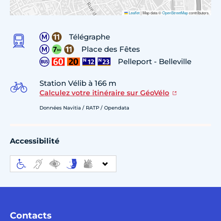
Leaflet
|
Map data ©
OpenStreetMap
contributors
Télégraphe
Place des Fêtes
Pelleport - Belleville
Station Vélib à 166 m
Calculez votre itinéraire sur GéoVélo
Données Navitia / RATP / Opendata
Accessibilité
Contacts