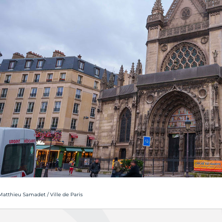
rédit photo :
Matthieu Samadet / Ville de Paris