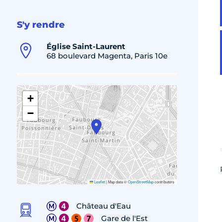
S'y rendre
Église Saint-Laurent
68 boulevard Magenta, Paris 10e
+
−
Leaflet
|
Map data ©
OpenStreetMap
contributors
Château d'Eau
Gare de l'Est