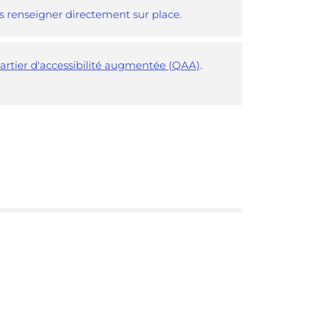
us renseigner directement sur place.
artier d'accessibilité augmentée (QAA)
.