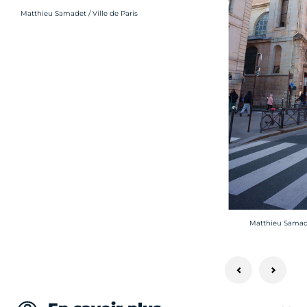
Crédit photo :
Matthieu Samadet / Ville de Paris
Crédit photo :
Matthieu Samadet