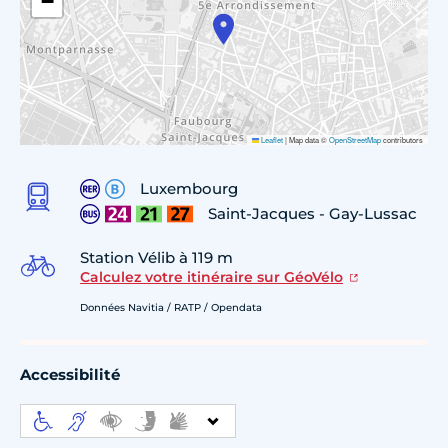
−
Leaflet
|
Map data ©
OpenStreetMap
contributors
Luxembourg
Saint-Jacques - Gay-Lussac
Station Vélib à 119 m
Calculez votre itinéraire sur GéoVélo
Données Navitia / RATP / Opendata
Accessibilité