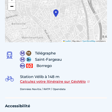
−
Leaflet
|
Map data ©
OpenStreetMap
contributors
Télégraphe
Saint-Fargeau
Borrego
Station Vélib à 148 m
Calculez votre itinéraire sur GéoVélo
Données Navitia / RATP / Opendata
Accessibilité