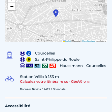
−
Leaflet
|
Map data ©
OpenStreetMap
contributors
Courcelles
Saint-Philippe du Roule
Haussmann - Courcelles
Station Vélib à 153 m
Calculez votre itinéraire sur GéoVélo
Données Navitia / RATP / Opendata
Accessibilité