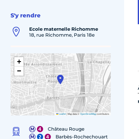
S'y rendre
Ecole maternelle Richomme
18, rue Richomme, Paris 18e
+
−
Leaflet
|
Map data ©
OpenStreetMap
contributors
Château Rouge
Barbès-Rochechouart