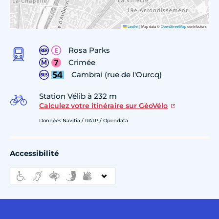
Leaflet
|
Map data ©
OpenStreetMap
contributors
Rosa Parks
Crimée
Cambrai (rue de l'Ourcq)
Station Vélib à 232 m
Calculez votre itinéraire sur GéoVélo
Données Navitia / RATP / Opendata
Accessibilité