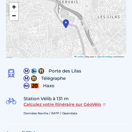
+
−
Leaflet
|
Map data ©
OpenStreetMap
contributors
Porte des Lilas
Télégraphe
Haxo
Station Vélib à 131 m
Calculez votre itinéraire sur GéoVélo
Données Navitia / RATP / Opendata