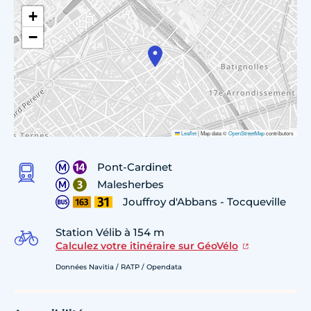
+
−
Leaflet
|
Map data ©
OpenStreetMap
contributors
Pont-Cardinet
Malesherbes
Jouffroy d'Abbans - Tocqueville
Station Vélib à 154 m
Calculez votre itinéraire sur GéoVélo
Données Navitia / RATP / Opendata