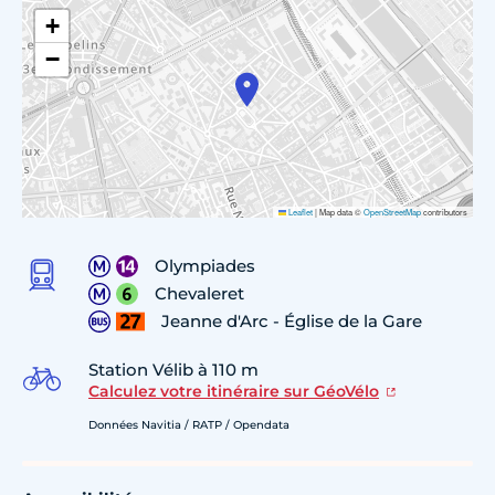
+
−
Leaflet
|
Map data ©
OpenStreetMap
contributors
Olympiades
Chevaleret
Jeanne d'Arc - Église de la Gare
Station Vélib à 110 m
Calculez votre itinéraire sur GéoVélo
Données Navitia / RATP / Opendata