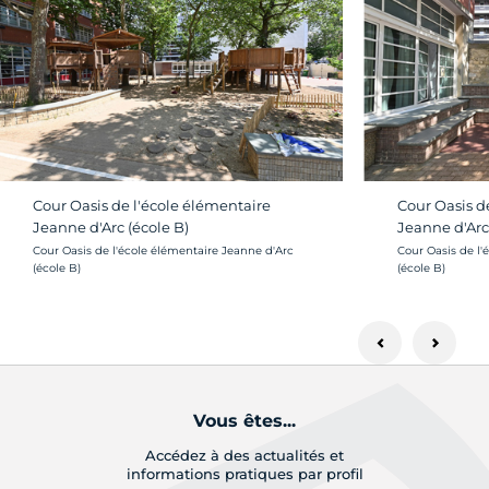
Cour Oasis de l'école élémentaire
Cour Oasis d
Jeanne d'Arc (école B)
Jeanne d'Arc
Crédit photo :
Crédit photo :
Cour Oasis de l'école élémentaire Jeanne d'Arc
Cour Oasis de l'
(école B)
(école B)
Vous êtes...
Accédez à des actualités et
informations pratiques par profil