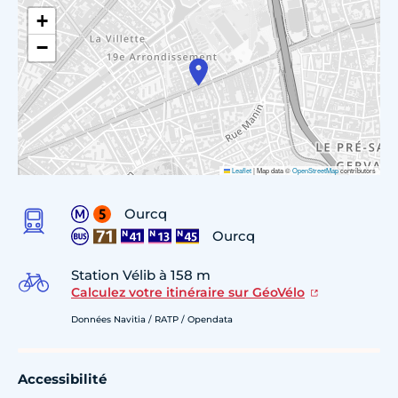
+
−
Leaflet
|
Map data ©
OpenStreetMap
contributors
Ourcq
Ourcq
Station Vélib à 158 m
Calculez votre itinéraire sur GéoVélo
Données Navitia / RATP / Opendata
Accessibilité