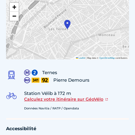
+
−
Leaflet
|
Map data ©
OpenStreetMap
contributors
Ternes
Pierre Demours
Station Vélib à 172 m
Calculez votre itinéraire sur GéoVélo
Données Navitia / RATP / Opendata
Accessibilité