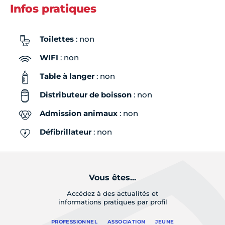
Infos pratiques
Toilettes
: non
WIFI
: non
Table à langer
: non
Distributeur de boisson
: non
Admission animaux
: non
Défibrillateur
: non
Vous êtes...
Accédez à des actualités et
informations pratiques par profil
PROFESSIONNEL
ASSOCIATION
JEUNE