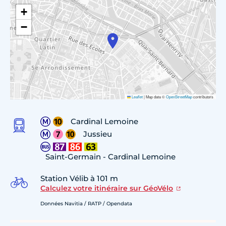
+
−
Leaflet
|
Map data ©
OpenStreetMap
contributors
Cardinal Lemoine
Jussieu
Saint-Germain - Cardinal Lemoine
Station Vélib à 101 m
Calculez votre itinéraire sur GéoVélo
Données Navitia / RATP / Opendata