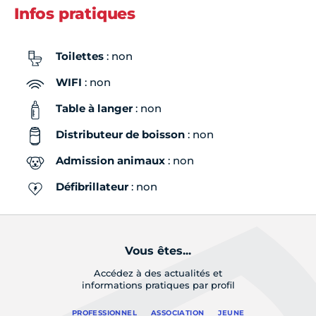
Infos pratiques
Toilettes
: non
WIFI
: non
Table à langer
: non
Distributeur de boisson
: non
Admission animaux
: non
Défibrillateur
: non
Vous êtes...
Accédez à des actualités et
informations pratiques par profil
PROFESSIONNEL
ASSOCIATION
JEUNE