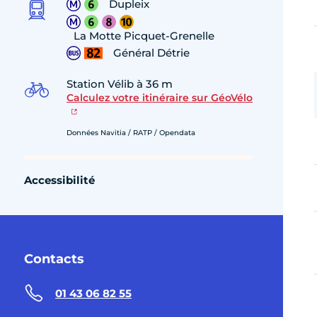
Dupleix
La Motte Picquet-Grenelle
Général Détrie
Station Vélib à 36 m
Calculez votre itinéraire sur GéoVélo
Données Navitia / RATP / Opendata
Accessibilité
Contacts
01 43 06 82 55