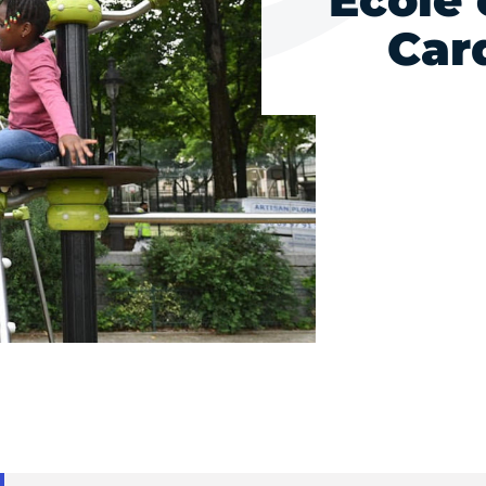
Ecole 
Car