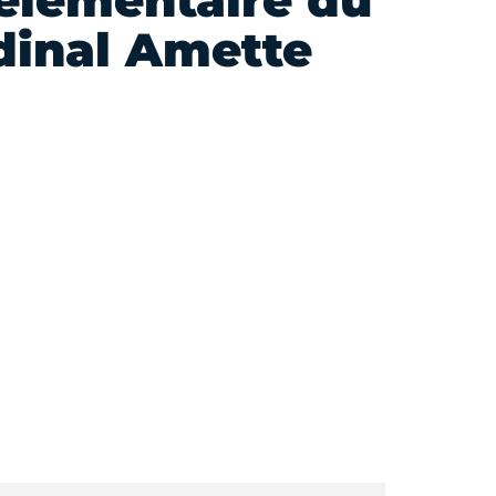
élémentaire du
dinal Amette