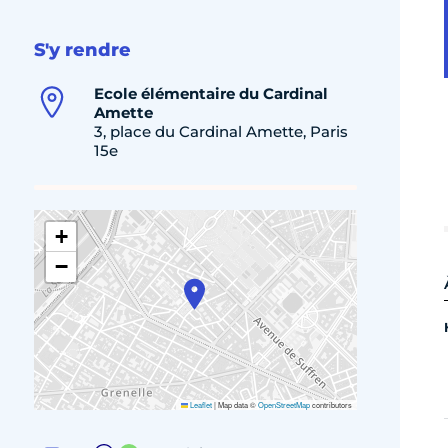
S'y rendre
Ecole élémentaire du Cardinal
Amette
3, place du Cardinal Amette, Paris
15e
+
−
Leaflet
|
Map data ©
OpenStreetMap
contributors