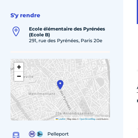
S'y rendre
Ecole élémentaire des Pyrénées
(Ecole B)
291, rue des Pyrénées, Paris 20e
+
−
Leaflet
|
Map data ©
OpenStreetMap
contributors
Pelleport