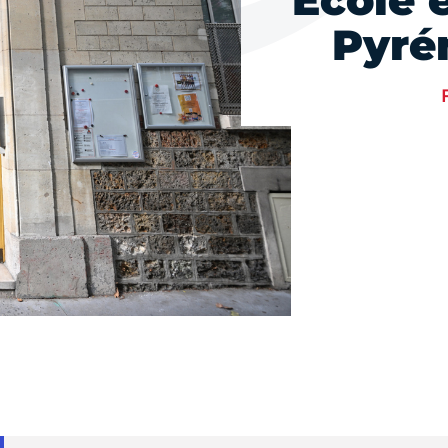
Ecole 
Pyré