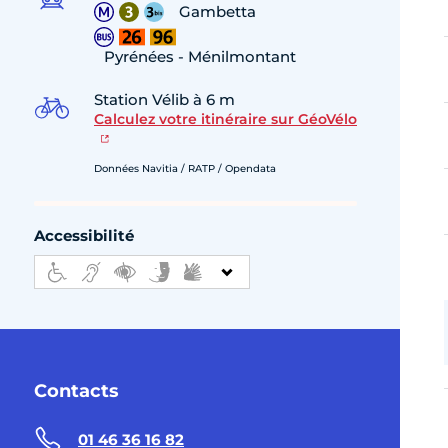
Gambetta
Pyrénées - Ménilmontant
Station Vélib à 6 m
Calculez votre itinéraire sur GéoVélo
Données Navitia / RATP / Opendata
Accessibilité
Contacts
01 46 36 16 82