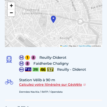
+
−
Leaflet
|
Map data ©
OpenStreetMap
contributors
Reuilly-Diderot
Faidherbe Chaligny
Reuilly - Diderot
Station Vélib à 90 m
Calculez votre itinéraire sur GéoVélo
Données Navitia / RATP / Opendata