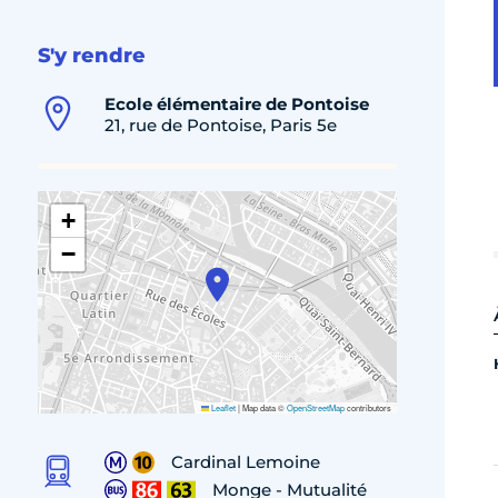
S'y rendre
Ecole élémentaire de Pontoise
21, rue de Pontoise, Paris 5e
+
−
Leaflet
|
Map data ©
OpenStreetMap
contributors
Cardinal Lemoine
Monge - Mutualité