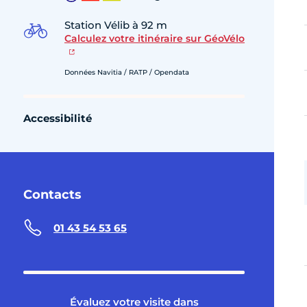
Station Vélib à 92 m
Calculez votre itinéraire sur GéoVélo
Données Navitia / RATP / Opendata
Accessibilité
Contacts
01 43 54 53 65
Évaluez votre visite dans