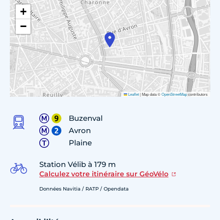
+
−
Leaflet
|
Map data ©
OpenStreetMap
contributors
Buzenval
Avron
Plaine
Station Vélib à 179 m
Calculez votre itinéraire sur GéoVélo
Données Navitia / RATP / Opendata