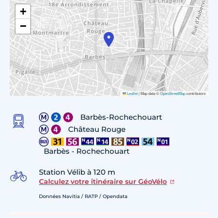
+
−
Leaflet
|
Map data ©
OpenStreetMap
contributors
Barbès-Rochechouart
Château Rouge
Barbès - Rochechouart
Station Vélib à 120 m
Calculez votre itinéraire sur GéoVélo
Données Navitia / RATP / Opendata