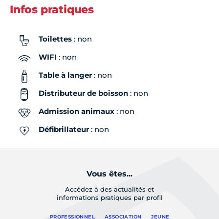
Infos pratiques
Toilettes
: non
WIFI
: non
Table à langer
: non
Distributeur de boisson
: non
Admission animaux
: non
Défibrillateur
: non
Vous êtes...
Accédez à des actualités et
informations pratiques par profil
PROFESSIONNEL
ASSOCIATION
JEUNE