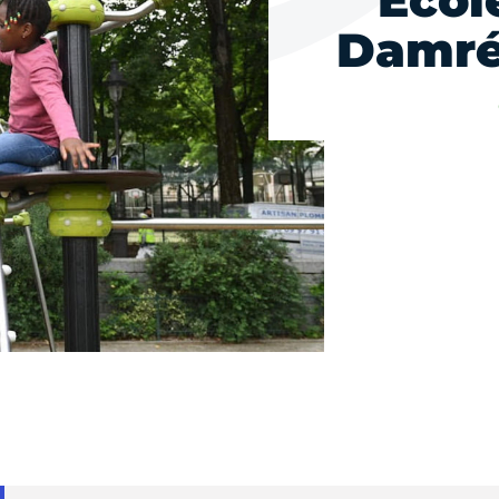
Ecol
Damré