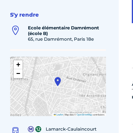
S'y rendre
Ecole élémentaire Damrémont
(école B)
65, rue Damrémont, Paris 18e
+
−
Leaflet
|
Map data ©
OpenStreetMap
contributors
Lamarck-Caulaincourt