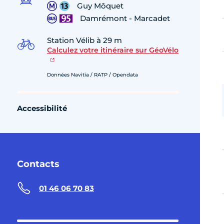
Guy Môquet
Damrémont - Marcadet
Station Vélib à 29 m
Calculez votre itinéraire sur GéoVélo
Données Navitia / RATP / Opendata
Accessibilité
Contacts
01 46 06 70 83