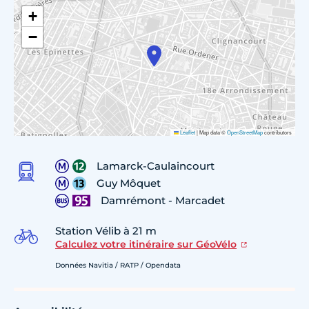
+
−
Leaflet
|
Map data ©
OpenStreetMap
contributors
Lamarck-Caulaincourt
Guy Môquet
Damrémont - Marcadet
Station Vélib à 21 m
Calculez votre itinéraire sur GéoVélo
Données Navitia / RATP / Opendata