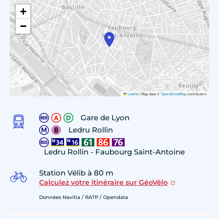
+
−
Leaflet
|
Map data ©
OpenStreetMap
contributors
Gare de Lyon
Ledru Rollin
Ledru Rollin - Faubourg Saint-Antoine
Station Vélib à 80 m
Calculez votre itinéraire sur GéoVélo
Données Navitia / RATP / Opendata