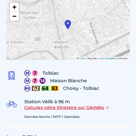
+
−
Leaflet
|
Map data ©
OpenStreetMap
contributors
Tolbiac
Maison Blanche
Choisy - Tolbiac
Station Vélib à 96 m
Calculez votre itinéraire sur GéoVélo
Données Navitia / RATP / Opendata